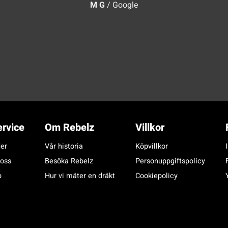
M G
/
Google
rvice
Om Rebelz
Villkor
er
Vår historia
Köpvillkor
 oss
Besöka Rebelz
Personuppgiftspolicy
p
Hur vi mäter en dräkt
Cookiepolicy