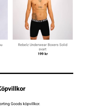
+
su
Rebelz Underwear Boxers Solid
svart
199
kr
öpvillkor
rting Goods köpvillkor.