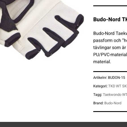
Budo-Nord T
Budo-Nord Taekw
passform och ”ho
tävlingar som är
PU/PVC-material.
material.
Artikelnr:
BUDON-15
Kategori:
TKD WT SK
Tagg:
Taekwondo W
Brand:
Budo-Nord