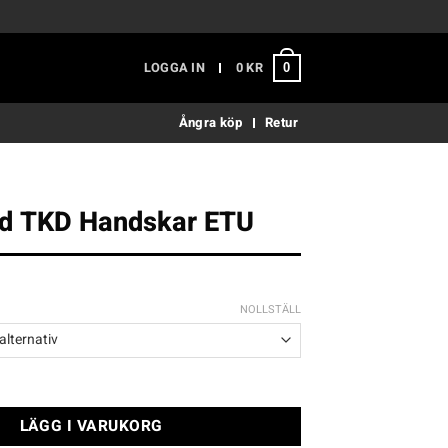
LOGGA IN
0
KR
0
Ångra köp
Retur
d TKD Handskar ETU
NOLLSTÄLL
andskar ETU mängd
LÄGG I VARUKORG