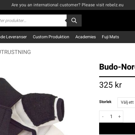
Are you an international customer? Please visit rebelz.eu
kning
e Leveranser
Custom Produktion
Academies
Fuji Mats
UTRUSTNING
Budo-Nor
325
kr
Storlek
Budo-Nord TKD H