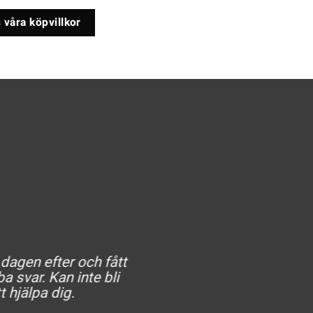
 våra köpvillkor
 dagen efter och fått
He
a svar. Kan inte bli
t hjälpa dig.