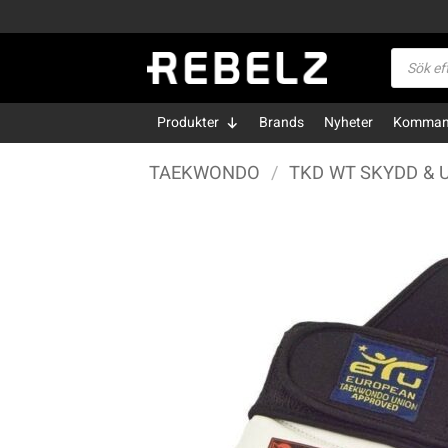
Skip
to
Produktsö
content
Produkter
Brands
Nyheter
Kommand
TAEKWONDO
/
TKD WT SKYDD & 