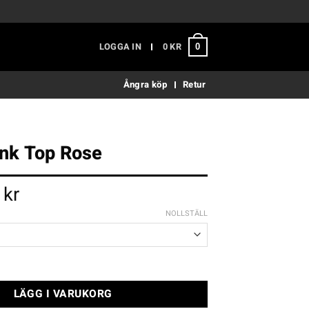
LOGGA IN
0
KR
0
Ångra köp
Retur
k Top Rose
inal
Current
9
kr
e
price
:
is:
NOLLSTÄLL
kr.
99 kr.
ose mängd
LÄGG I VARUKORG