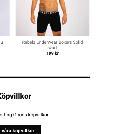
+
su
Rebelz Underwear Boxers Solid
svart
199
kr
öpvillkor
rting Goods köpvillkor.
 våra köpvillkor