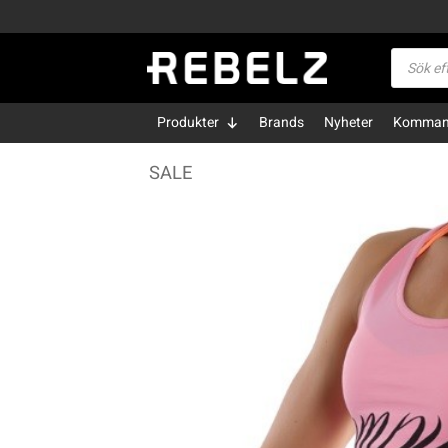
Skip
to
Produktsö
content
Produkter
Brands
Nyheter
Kommand
SALE