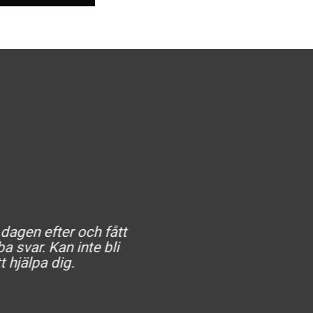
 dagen efter och fått
He
a svar. Kan inte bli
t hjälpa dig.