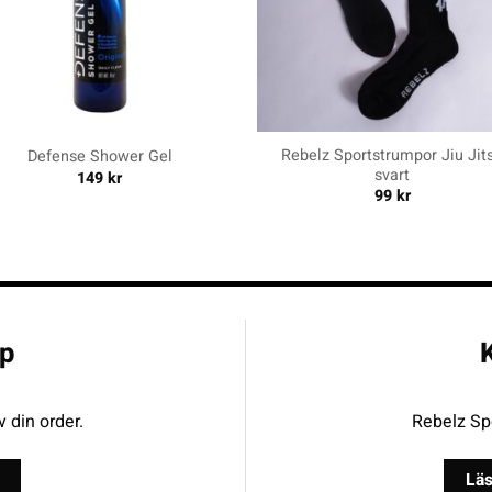
+
Rebelz Sportstrumpor Jiu Jit
Defense Shower Gel
svart
149
kr
99
kr
p
K
v din order.
Rebelz Spo
Läs