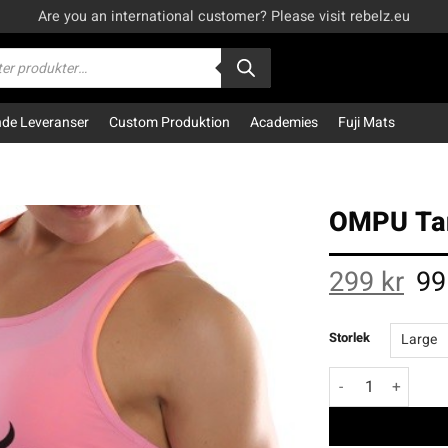
Are you an international customer? Please visit rebelz.eu
kning
e Leveranser
Custom Produktion
Academies
Fuji Mats
OMPU Tan
Orig
299
kr
9
pric
was
299 
Storlek
OMPU Tank Top R