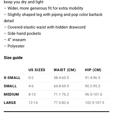
keep you dry and light
– Wider, more generous fit for extra mobility
– Slightly shaped leg with piping and pop color bartack
detail
– Covered elastic waist with hidden drawcord
– Side hand pockets
– 4” inseam
– Polyester
Size guide
US SIZES
WAIST (CM)
HIP (CM)
X-SMALL
0-2
58.4-63.5
91.4-96.5
SMALL
4-6
64.8-69.9
90.2-95.3
MEDIUM
8-10
71.1-76.2
96.5-101.6
LARGE
12-14
77.5-82.6
102.9-107.9