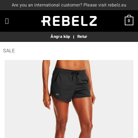
Skip
Are you an international customer? Please visit rebelz.eu
to
content
0
Ångra köp
Retur
SALE