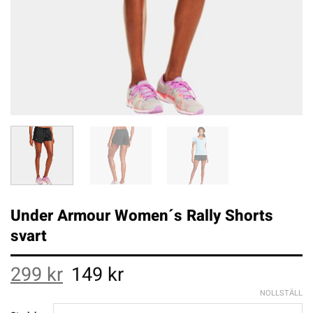
Under Armour Women´s Rally Shorts
svart
Original
Current
299
kr
149
kr
price
price
was:
is:
NOLLSTÄLL
299 kr.
149 kr.