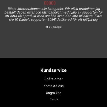
Bästa internetshopen alla kategorier. Får alltid produkten jag
beställt dagen efter och fått oändligt med hjälp av supporten för
att hitta rätt produkt med snabba svar. Kan inte bli bättre. Extra
s/o till Daniel i supporten 100% dedikerad för att hjälpa dig.
M G
/
Google
Kundservice
Spåra order
Kontakta oss
Ångra köp
Retur