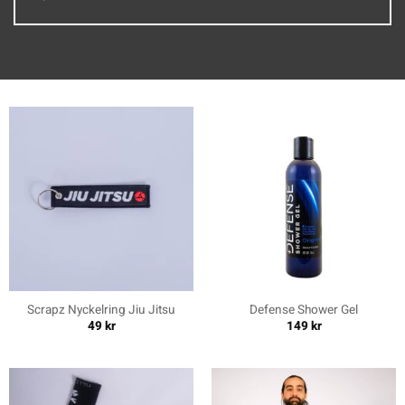
Scrapz Nyckelring Jiu Jitsu
Defense Shower Gel
49
kr
149
kr