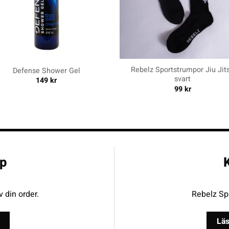
+
Rebelz Sportstrumpor Jiu Jit
Defense Shower Gel
svart
149
kr
99
kr
p
K
v din order.
Rebelz Spo
Läs