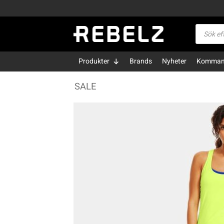
Skip
to
Produktsö
content
Produkter
Brands
Nyheter
Kommand
SALE