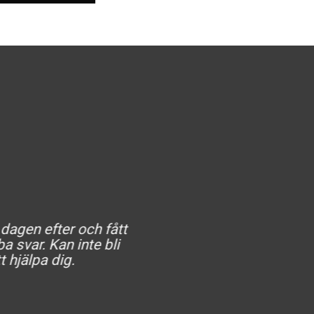
 dagen efter och fått
He
a svar. Kan inte bli
t hjälpa dig.