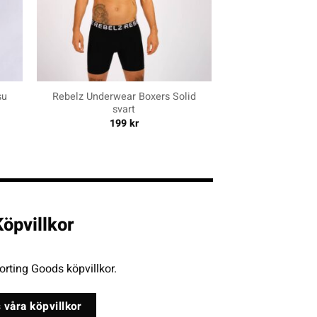
+
su
Rebelz Underwear Boxers Solid
svart
199
kr
öpvillkor
rting Goods köpvillkor.
 våra köpvillkor