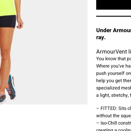
Under Armou
ray.
ArmourVent l
You know that po
Where you’ve ha
push yourself one 
help you get th
specialized mesh
a light, stretchy, 
– FITTED: Sits cl
without the squ
– Iso-Chill cons
creating a coolin