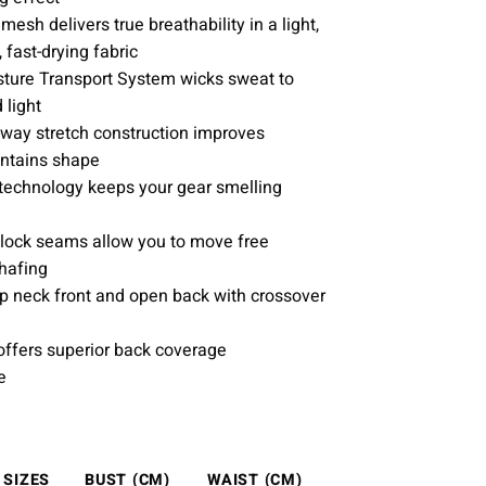
sh delivers true breathability in a light,
, fast-drying fabric
sture Transport System wicks sweat to
 light
-way stretch construction improves
intains shape
 technology keeps your gear smelling
tlock seams allow you to move free
chafing
p neck front and open back with crossover
offers superior back coverage
e
 SIZES
BUST (
CM
)
WAIST (
CM
)