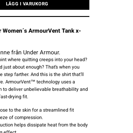
LÄGG I VARUKORG
r Women´s ArmourVent Tank x-
inne från Under Armour.
int where quitting creeps into your head?
d just about enough? That’s when you
step farther. And this is the shirt that’ll
ere. ArmourVent™ technology uses a
 to deliver unbelievable breathability and
fast-drying fit.
ose to the skin for a streamlined fit
eeze of compression.
truction helps dissipate heat from the body
g effect