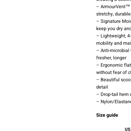
– ArmourVent™ me
stretchy, durable
– Signature Moi
keep you dry and
– Lightweight, 4
mobility and ma
– Anti-microbial
fresher, longer
– Ergonomic fla
without fear of 
– Beautiful scoo
detail
– Drop-tail hem 
– Nylon/Elastan
Size guide
US