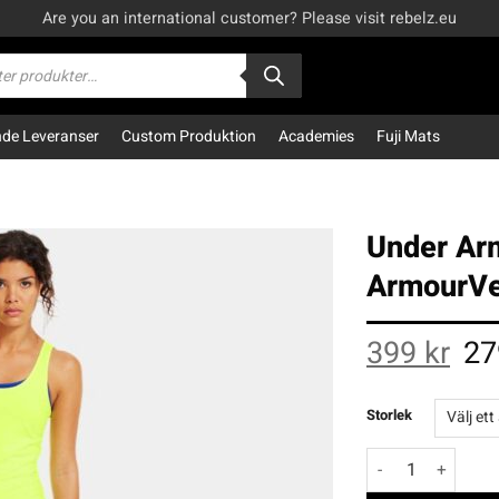
Are you an international customer? Please visit rebelz.eu
kning
e Leveranser
Custom Produktion
Academies
Fuji Mats
Under Ar
ArmourVe
Orig
399
kr
2
pric
was
399 
Storlek
Under Armour Wom