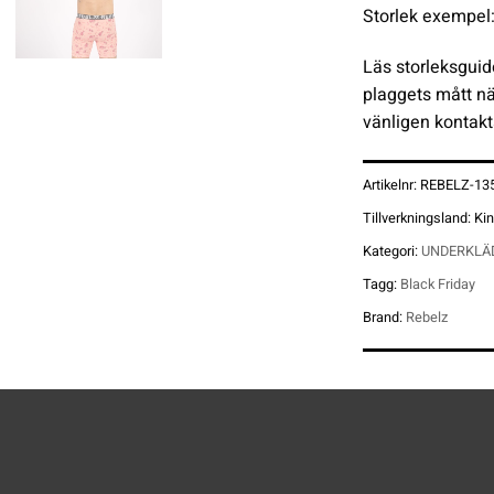
Storlek exempel
Läs storleksguid
plaggets mått nä
vänligen kontak
Artikelnr:
REBELZ-13
Tillverkningsland:
Ki
Kategori:
UNDERKLÄ
Tagg:
Black Friday
Brand:
Rebelz