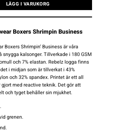
LÄGG I VARUKORG
wear Boxers Shrimpin Business
r Boxers Shrimpin’ Business är våra
 snygga kalsonger. Tillverkade i 180 GSM
mull och 7% elastan. Rebelz logga finns
et i midjan som är tillverkat i 43%
lon och 32% spandex. Printet är ett all
 gjort med reactive teknik. Det gör att
telt och tyget behåller sin mjukhet.
.
vid grenen.
nd.