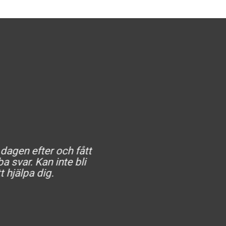
 dagen efter och fått
He
a svar. Kan inte bli
t hjälpa dig.