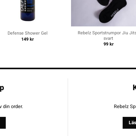
+
Rebelz Sportstrumpor Jiu Jit
Defense Shower Gel
svart
149
kr
99
kr
p
K
v din order.
Rebelz Spo
Läs