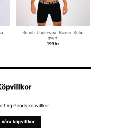
+
su
Rebelz Underwear Boxers Solid
svart
199
kr
öpvillkor
rting Goods köpvillkor.
 våra köpvillkor