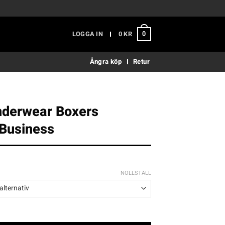
LOGGA IN
0
KR
0
Ångra köp
Retur
nderwear Boxers
 Business
NOLLSTÄLL
 Boxers Shrimpin Business mängd