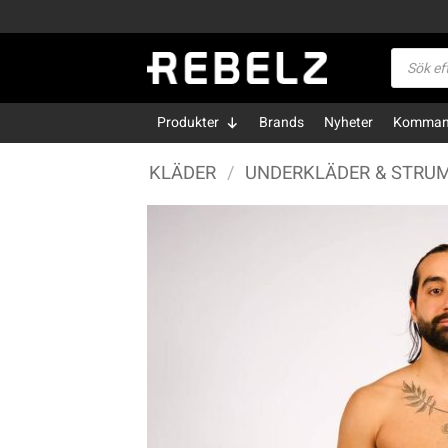
Skip
to
Produktsö
content
Produkter
Brands
Nyheter
Kommand
KLÄDER
/
UNDERKLÄDER & STRU