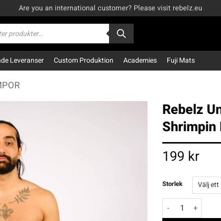
Are you an international customer? Please visit rebelz.eu
kning
e Leveranser
Custom Produktion
Academies
Fuji Mats
MPOR
Rebelz U
Shrimpin
199
kr
Storlek
Rebelz Underwear