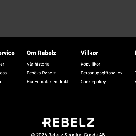
rvice
Om Rebelz
Villkor
er
Vår historia
Köpvillkor
 oss
Besöka Rebelz
Personuppgiftspolicy
p
Hur vi mäter en dräkt
Cookiepolicy
© 2026 Rebelz Sporting Goods AB