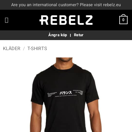
Skip
Are you an international customer? Please visit rebelz.eu
to
content
0
Ångra köp
Retur
KLÄDER
/
T-SHIRTS