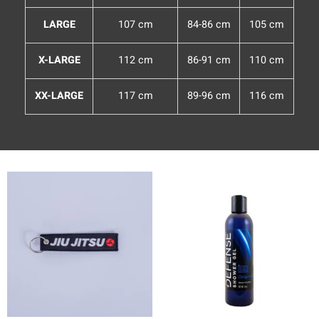
LARGE
107 cm
84-86 cm
105 cm
X-LARGE
112 cm
86-91 cm
110 cm
XX-LARGE
117 cm
89-96 cm
116 cm