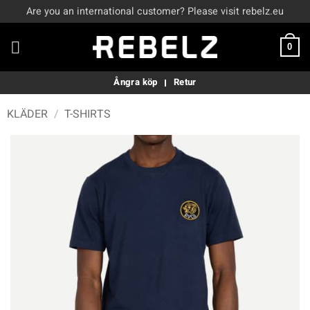
Skip
Are you an international customer? Please visit rebelz.eu
to
content
0
Ångra köp
Retur
KLÄDER
/
T-SHIRTS