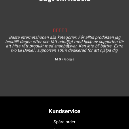
Bästa internetshopen alla kategorier. Får alltid produkten jag
beställt dagen efter och fått oändligt med hjälp av supporten för
att hitta rätt produkt med snabba svar. Kan inte bli bättre. Extra
s/o till Daniel i supporten 100% dedikerad för att hjälpa dig.
M G
/
Google
Kundservice
Spåra order