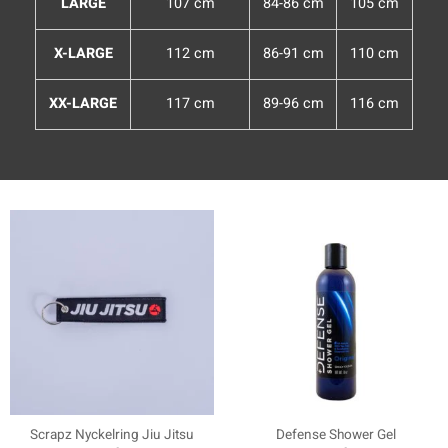
LARGE
107 cm
84-86 cm
105 cm
X-LARGE
112 cm
86-91 cm
110 cm
XX-LARGE
117 cm
89-96 cm
116 cm
Scrapz Nyckelring Jiu Jitsu
Defense Shower Gel