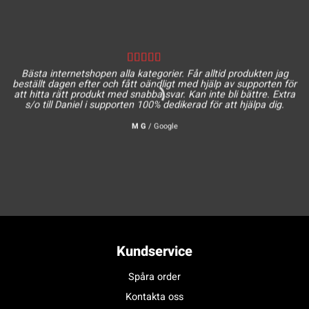
Bästa internetshopen alla kategorier. Får alltid produkten jag
beställt dagen efter och fått oändligt med hjälp av supporten för
att hitta rätt produkt med snabba svar. Kan inte bli bättre. Extra
s/o till Daniel i supporten 100% dedikerad för att hjälpa dig.
M G
/
Google
Kundservice
Spåra order
Kontakta oss