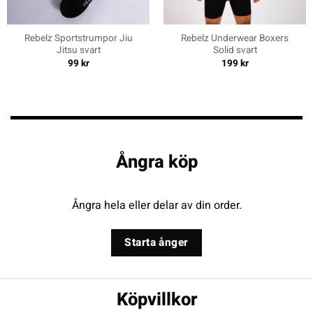
Rebelz Sportstrumpor Jiu
Rebelz Underwear Boxers
Jitsu svart
Solid svart
99
kr
199
kr
Ångra köp
Ångra hela eller delar av din order.
Starta ånger
Köpvillkor