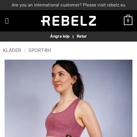
Skip
Are you an international customer? Please visit rebelz.eu
to
content
0
Ångra köp
Retur
KLÄDER
/
SPORT-BH