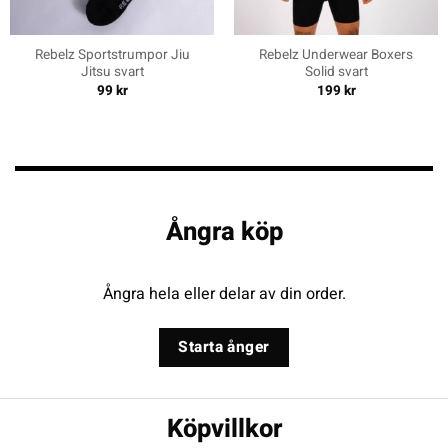
Rebelz Sportstrumpor Jiu
Rebelz Underwear Boxers
Jitsu svart
Solid svart
99
kr
199
kr
Ångra köp
Ångra hela eller delar av din order.
Starta ånger
Köpvillkor