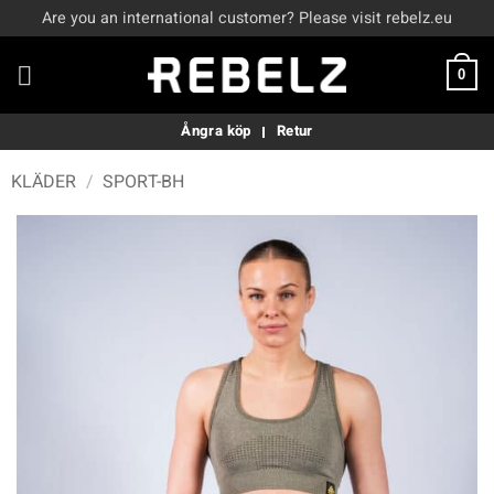
Skip
Are you an international customer? Please visit rebelz.eu
to
content
0
Ångra köp
Retur
KLÄDER
/
SPORT-BH