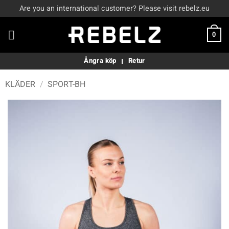
Skip
Are you an international customer? Please visit rebelz.eu
to
content
0
Ångra köp
Retur
KLÄDER
/
SPORT-BH