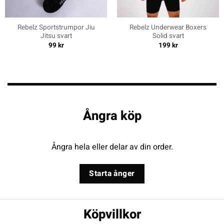
Rebelz Sportstrumpor Jiu
Rebelz Underwear Boxers
Jitsu svart
Solid svart
99
kr
199
kr
Ångra köp
Ångra hela eller delar av din order.
Starta ånger
Köpvillkor