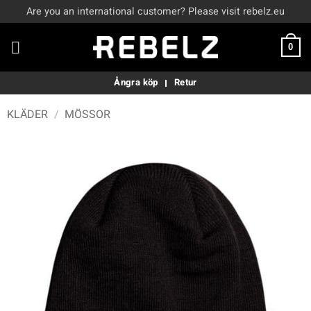
Skip
Are you an international customer? Please visit rebelz.eu
to
content
0
Ångra köp
Retur
KLÄDER
/
MÖSSOR