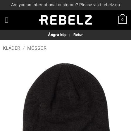
Skip
Are you an international customer? Please visit rebelz.eu
to
content
0
Ångra köp
Retur
KLÄDER
/
MÖSSOR