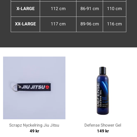
X-LARGE
112 cm
86-91 cm
110 cm
XX-LARGE
117 cm
89-96 cm
116 cm
Scrapz Nyckelring Jiu Jitsu
Defense Shower Gel
49
kr
149
kr