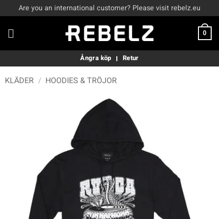
Skip
Are you an international customer? Please visit rebelz.eu
to
content
0
Ångra köp
Retur
KLÄDER
/
HOODIES & TRÖJOR