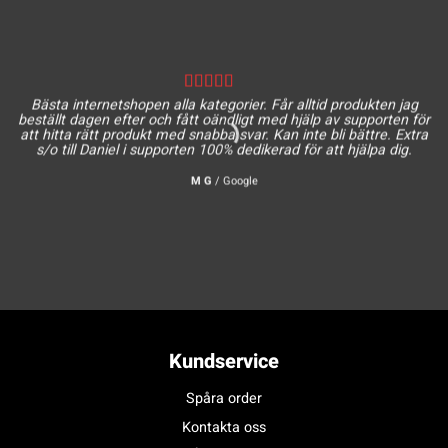
Bästa internetshopen alla kategorier. Får alltid produkten jag
beställt dagen efter och fått oändligt med hjälp av supporten för
att hitta rätt produkt med snabba svar. Kan inte bli bättre. Extra
s/o till Daniel i supporten 100% dedikerad för att hjälpa dig.
M G
/
Google
Kundservice
Spåra order
Kontakta oss