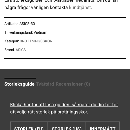
Läs storleksguiden och tvättråden nedanför. Om du har
några frågor vänligen kontakta
kundtjänst
.
Artikelnr:
ASICS-30
Tillverkningsland:
Vietnam
Kategori:
BROTTNINGSSKOR
Brand:
ASICS
Storleksguide
Tvättård
Recensioner (0)
Klicka här för att läsa guiden: så mäter du din fot för
att välja rätt storlek på brottningsskor
.
STORLEK (EU)
STORLEK (US)
INNERMÅTT