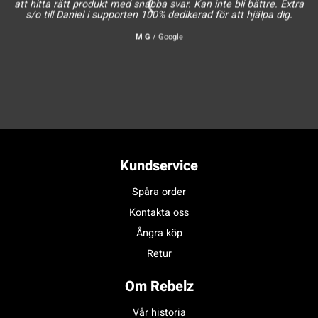
att hitta rätt produkt med snabba svar. Kan inte bli bättre. Extra
s/o till Daniel i supporten 100% dedikerad för att hjälpa dig.
M G
/
Google
Kundservice
Spåra order
Kontakta oss
Ångra köp
Retur
Om Rebelz
Vår historia