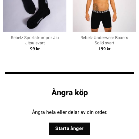
Rebelz Sportstrumpor Jiu
Rebelz Underwear Boxers
Jitsu svart
Solid svart
99
kr
199
kr
Ångra köp
Ångra hela eller delar av din order.
Starta ånger