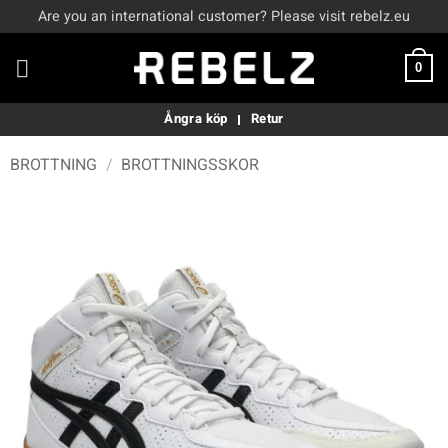
Skip
Are you an international customer? Please visit rebelz.eu
to
content
0
Ångra köp
Retur
BROTTNING
/
BROTTNINGSSKOR