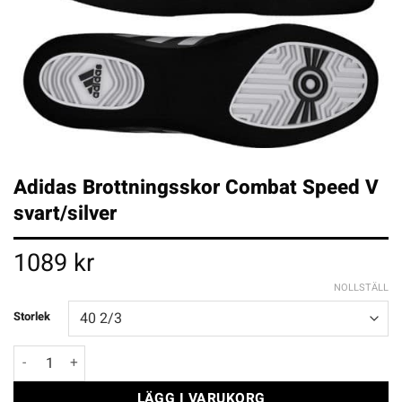
Adidas Brottningsskor Combat Speed V
svart/silver
1089
kr
NOLLSTÄLL
Storlek
Adidas Brottningsskor Combat Speed V svart/silver mängd
LÄGG I VARUKORG