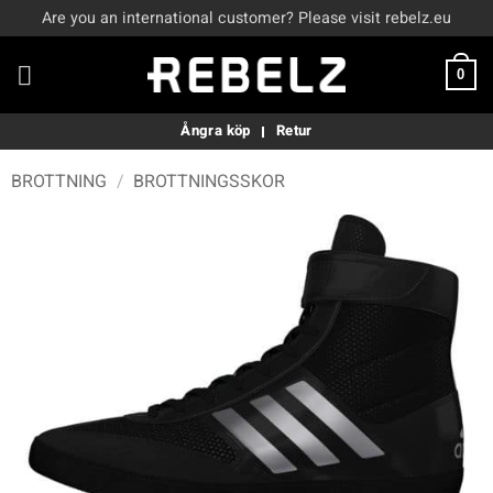
Skip
Are you an international customer? Please visit rebelz.eu
to
content
0
Ångra köp
Retur
BROTTNING
/
BROTTNINGSSKOR