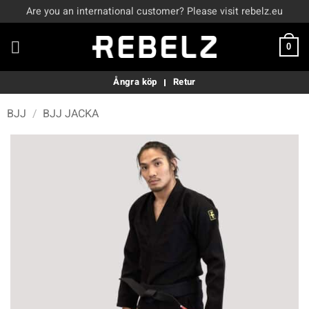
Skip
Are you an international customer? Please visit rebelz.eu
to
content
0
Ångra köp
Retur
BJJ
/
BJJ JACKA