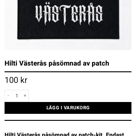
Hilti Västerås påsömnad av patch
100
kr
Hilti Västerås påsömnad av patch mängd
LÄGG I VARUKORG
Hilti Västerås påsömnad av patch-kit. Endast