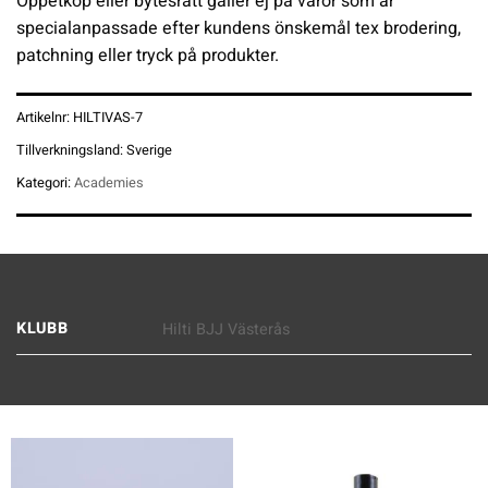
Öppetköp eller bytesrätt gäller ej på varor som är
specialanpassade efter kundens önskemål tex brodering,
patchning eller tryck på produkter.
Artikelnr:
HILTIVAS-7
Tillverkningsland:
Sverige
Kategori:
Academies
KLUBB
Hilti BJJ Västerås