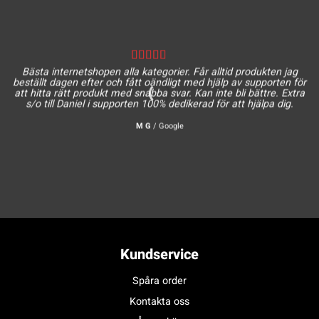
Bästa internetshopen alla kategorier. Får alltid produkten jag
beställt dagen efter och fått oändligt med hjälp av supporten för
att hitta rätt produkt med snabba svar. Kan inte bli bättre. Extra
s/o till Daniel i supporten 100% dedikerad för att hjälpa dig.
M G
/
Google
Kundservice
Spåra order
Kontakta oss