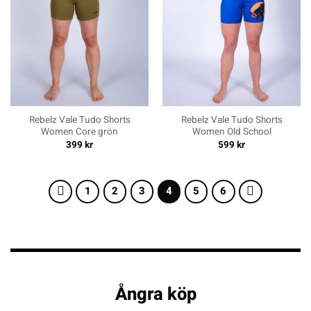
Rebelz Vale Tudo Shorts
Rebelz Vale Tudo Shorts
Women Core grön
Women Old School
399
kr
599
kr
1
2
3
4
5
6
Ångra köp